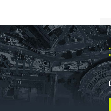
’S FLY…