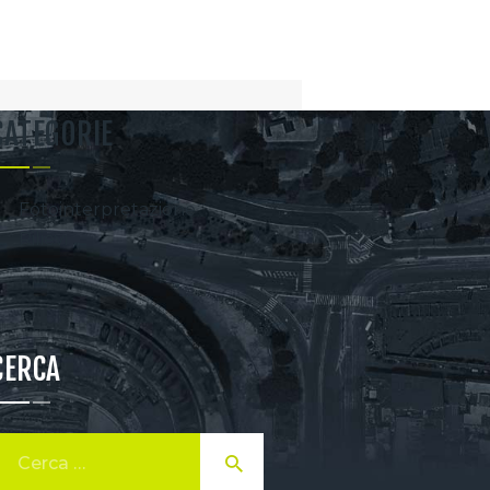
CATEGORIE
Fotointerpretazione
Rilievi
CERCA