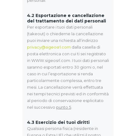
personali.
4.2
Esportazione e cancellazione
del trattamento dei dati personali
Per esportare i tuoi dati personali
(takeout) o chiederne la cancellazione
puoi inviare una richiesta all’indirizzo
privacy@sigeosrl.com
dalla casella di
posta elettronica con cui ti sei registrato
in WWW.sigeosrl.com. I tuoi dati personali
saranno esportati entro 30 giorni o, nel
caso in cui l’esportazione si renda
particolarmente complessa, entro tre
mesi. La cancellazione verrà effettuata
nei tempi tecnici previsti ed in conformità
al periodo di conservazione esplicitato
nel successivo
punto 5
.
4.3
Esercizio dei tuoi diritti
Qualsiasi persona fisica (residente in
Europa o Extra UE) che utilizzi il nostro