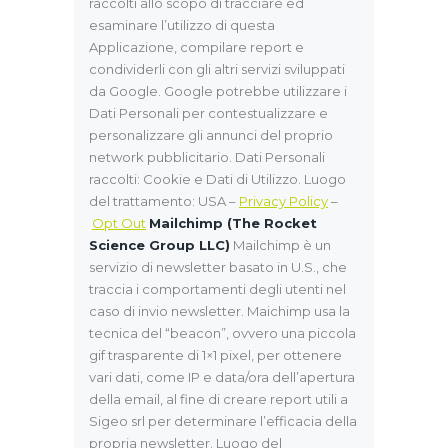
raccolti allo scopo di tracciare ed
esaminare l’utilizzo di questa
Applicazione, compilare report e
condividerli con gli altri servizi sviluppati
da Google. Google potrebbe utilizzare i
Dati Personali per contestualizzare e
personalizzare gli annunci del proprio
network pubblicitario. Dati Personali
raccolti: Cookie e Dati di Utilizzo. Luogo
del trattamento: USA –
Privacy Policy
–
Opt Out
Mailchimp (The Rocket
Science Group LLC)
Mailchimp è un
servizio di newsletter basato in U.S., che
traccia i comportamenti degli utenti nel
caso di invio newsletter. Maichimp usa la
tecnica del “beacon”, ovvero una piccola
gif trasparente di 1×1 pixel, per ottenere
vari dati, come IP e data/ora dell’apertura
della email, al fine di creare report utili a
Sigeo srl per determinare l’efficacia della
propria newsletter. Luogo del