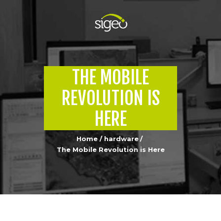
CHI SIAMO
THE MOBILE
COSA FACCIAMO
REVOLUTION IS
PORTFOLIO
EQUIPAGGIAMENTO
HERE
CONTATTI
Home
hardware
The Mobile Revolution is Here