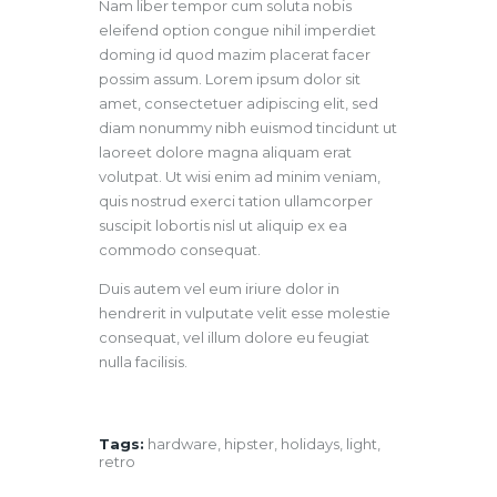
Nam liber tempor cum soluta nobis
eleifend option congue nihil imperdiet
doming id quod mazim placerat facer
possim assum. Lorem ipsum dolor sit
amet, consectetuer adipiscing elit, sed
diam nonummy nibh euismod tincidunt ut
laoreet dolore magna aliquam erat
volutpat. Ut wisi enim ad minim veniam,
quis nostrud exerci tation ullamcorper
suscipit lobortis nisl ut aliquip ex ea
commodo consequat.
Duis autem vel eum iriure dolor in
hendrerit in vulputate velit esse molestie
consequat, vel illum dolore eu feugiat
nulla facilisis.
Tags:
hardware
,
hipster
,
holidays
,
light
,
retro